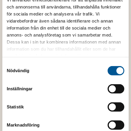
och annonserna till användarna, tillhandahålla funktioner
för sociala medier och analysera vår trafik. Vi
vidarebefordrar även sådana identifierare och annan
information från din enhet till de sociala medier och
annons- och analysföretag som vi samarbetar med.
Catering i Tingsryd för alla
Dessa kan i sin tur kombinera informationen med annan
tillfällen
information som du har tillhandahållit eller som de har
samlat in när du har använt deras tjänster.
Letar du efter catering i Tingsryd? Hos Börjes
S
hittar du smakrika cateringlösningar för både små
Nödvändig
a
och stora tillställningar. Välj bland allt från
m
klassiska smörgåstårtor och generösa plankor till
t
fräscha bufféer med kallskuret, ostar, frukt och
Inställningar
y
färdiga delikatesser – perfekt för fest, möte eller
c
familjesammankomst. All mat tillagas med
k
Statistik
omtanke och noggrant utvalda råvaror från vår
delikatessavdelning, så att du enkelt kan bjuda på
e
något riktigt gott utan krångel.
s
Marknadsföring
v