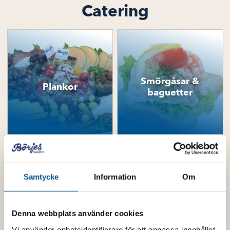
Catering
Smörgåsar &
Plankor
baguetter
Samtycke
Information
Om
Smörgåstårtor
Tårtor & bakverk
Denna webbplats använder cookies
Vi använder enhetsidentifierare för att anpassa innehållet