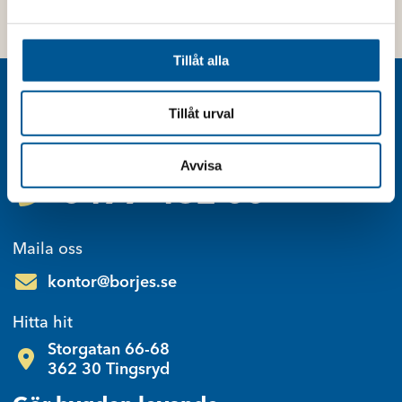
Läs mer
a
l
Tillåt alla
Kontakt
Tillåt urval
Behöver du hjälp? Ring oss!
Avvisa
0477-482 00
Maila oss
kontor@borjes.se
Hitta hit
Storgatan 66-68
362 30 Tingsryd