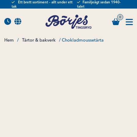
Ett brett sortiment – allt under ett
Familjeägt sedan 1940-
tak
talet
0
Hem
/
Tårtor & bakverk
/ Chokladmoussetårta