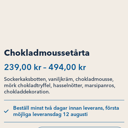
Chokladmoussetårta
Prisinterval
239,00
kr
–
494,00
kr
239,00 kr
Sockerkaksbotten, vaniljkräm, chokladmousse,
till
mörk chokladtryffel, hasselnötter, marsipanros,
chokladdekoration.
494,00 kr
Beställ minst två dagar innan leverans, första
möjliga leveransdag 12 augusti