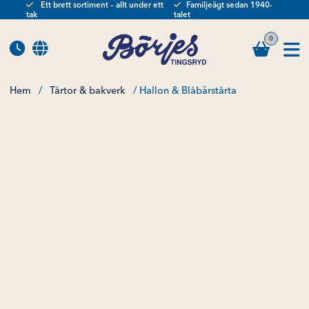
Ett brett sortiment – allt under ett
Familjeägt sedan 1940-
tak
talet
0
Hem
/
Tårtor & bakverk
/ Hallon & Blåbärstårta