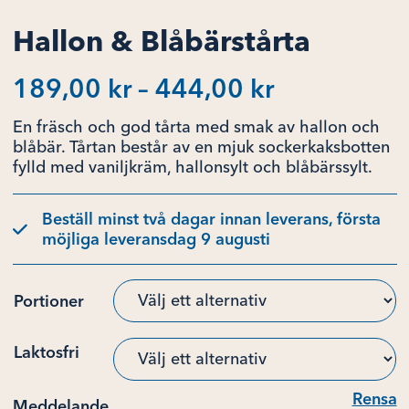
Hallon & Blåbärstårta
Prisinterval
189,00
kr
–
444,00
kr
189,00 kr
En fräsch och god tårta med smak av hallon och
till
blåbär. Tårtan består av en mjuk sockerkaksbotten
fylld med vaniljkräm, hallonsylt och blåbärssylt.
444,00 kr
Beställ minst två dagar innan leverans, första
möjliga leveransdag 9 augusti
Portioner
Laktosfri
Rensa
Meddelande