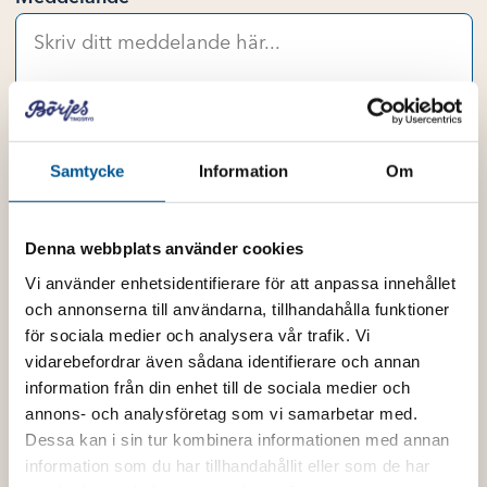
Samtycke
Information
Om
Hallon & Blåbärstårta mängd
Denna webbplats använder cookies
Vi använder enhetsidentifierare för att anpassa innehållet
och annonserna till användarna, tillhandahålla funktioner
Lägg till i varukorg
för sociala medier och analysera vår trafik. Vi
vidarebefordrar även sådana identifierare och annan
information från din enhet till de sociala medier och
Artikelnr:
N/A
annons- och analysföretag som vi samarbetar med.
Kategori:
Tårtor & bakverk
Dessa kan i sin tur kombinera informationen med annan
information som du har tillhandahållit eller som de har
Mer information