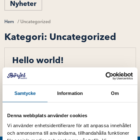
Nyheter
Hem
/
Uncategorized
Kategori:
Uncategorized
Hello world!
Welcome to WordPress. This is your first
post. Edit or delete it, then start writing!
Läs mer
Samtycke
Information
Om
Denna webbplats använder cookies
Vi använder enhetsidentifierare för att anpassa innehållet
och annonserna till användarna, tillhandahålla funktioner