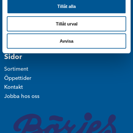
textilvaror i en lokal på 20 kvadratmeter.
Tillåt alla
Företaget har sedan dess vuxit successivt och
disponerar idag närmare 9 000 kvadratmeter.
Tillåt urval
Facebook
Instagram
Avvisa
Sidor
Sortiment
Öppettider
Kontakt
Jobba hos oss