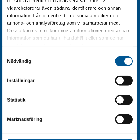
för sociala medier och analysera vår trafik. Vi
vidarebefordrar även sådana identifierare och annan
Kontakt
information från din enhet till de sociala medier och
annons- och analysföretag som vi samarbetar med.
Behöver du hjälp? Ring oss!
Dessa kan i sin tur kombinera informationen med annan
information som du har tillhandahållit eller som de har
0477-482 00
samlat in när du har använt deras tjänster.
S
Maila oss
Nödvändig
a
kontor@borjes.se
m
t
Inställningar
Hitta hit
y
Storgatan 66-68
c
362 30 Tingsryd
k
Statistik
e
Gör bygden levande
s
Marknadsföring
v
Börjes Tingsryd är ett familjeägt varuhus i södra
a
Småland, beläget mellan Växjö och Ronneby.
l
Verksamheten startade 1944 med försäljning av